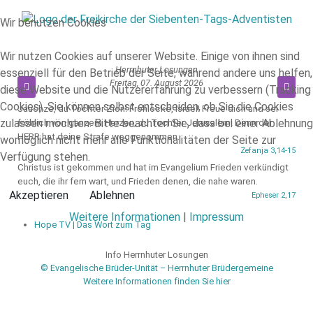
Wir benutzen Cookies
Wir nutzen Cookies auf unserer Website. Einige von ihnen sind
Herrnhuter Losungen
essenziell für den Betrieb der Seite, während andere uns helfen,
Freitag, 07. August 2026
diese Website und die Nutzererfahrung zu verbessern (Tracking
Cookies). Sie können selbst entscheiden, ob Sie die Cookies
Jauchze, du Tochter Zion! Frohlocke, Israel! Freue dich und sei
zulassen möchten. Bitte beachten Sie, dass bei einer Ablehnung
fröhlich von ganzem Herzen, du Tochter Jerusalem! Denn der
HERR hat deine Strafe weggenommen.
womöglich nicht mehr alle Funktionalitäten der Seite zur
Zefanja 3,14-15
Verfügung stehen.
Christus ist gekommen und hat im Evangelium Frieden verkündigt
euch, die ihr fern wart, und Frieden denen, die nahe waren.
Akzeptieren
Ablehnen
Epheser 2,17
Weitere Informationen
|
Impressum
Hope TV | Das Wort zum Tag
Info Herrnhuter Losungen
© Evangelische Brüder-Unität – Herrnhuter Brüdergemeine
Weitere Informationen finden Sie hier