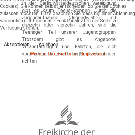
In der Berlin-Mitteldeutschen Vereinigung
Cookies). Sie können selbst entscheiden, ob Sie die Cookies
gibt es kaum Teens-Gruppen. Durch die
zulassen möchten. Bitte beachten Sie, dass bei einer Ablehnung
Jugendaufnahme (Jugendweihe) mit
womöglich nicht mehr alle Funktionalitäten der Seite zur
dreizehn oder vierzehn Jahren, sind die
Verfügung stehen.
Teenager Teil unserer Jugendgruppen.
Trotzdem gibt es Angebote,
Akzeptieren
Ablehnen
Veranstaltungen und Fahrten, die sich
Weitere Informationen
|
Impressum
vorallem an die Zwölf- bis Sechzehnjährigen
richten.