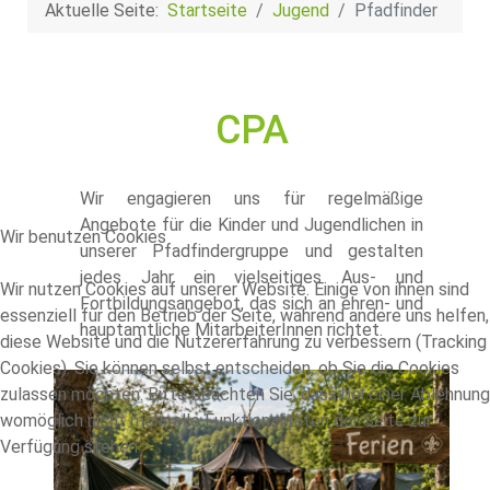
Aktuelle Seite:
Startseite
Jugend
Pfadfinder
CPA
Wir engagieren uns für regelmäßige
Angebote für die Kinder und Jugendlichen in
Wir benutzen Cookies
unserer Pfadfindergruppe und gestalten
jedes Jahr ein vielseitiges Aus- und
Wir nutzen Cookies auf unserer Website. Einige von ihnen sind
Fortbildungsangebot, das sich an ehren- und
essenziell für den Betrieb der Seite, während andere uns helfen,
hauptamtliche MitarbeiterInnen richtet.
diese Website und die Nutzererfahrung zu verbessern (Tracking
Cookies). Sie können selbst entscheiden, ob Sie die Cookies
zulassen möchten. Bitte beachten Sie, dass bei einer Ablehnung
womöglich nicht mehr alle Funktionalitäten der Seite zur
Verfügung stehen.